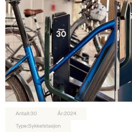
Antall:
30
År:
2024
Type:
Sykkelstasjon