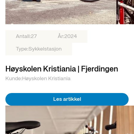
Antall:
27
År:
2024
Type:
Sykkelstasjon
Høyskolen Kristiania | Fjerdingen
Kunde:
Høyskolen Kristiania
Les artikkel