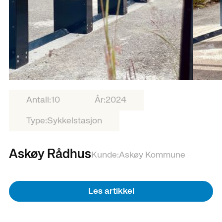
Antall:
10
År:
2024
Type:
Sykkelstasjon
Askøy Rådhus
Kunde:
Askøy Kommune
Les artikkel