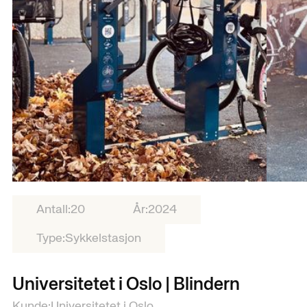
Antall:
20
År:
2024
Type:
Sykkelstasjon
Universitetet i Oslo | Blindern
Kunde:
Universitetet i Oslo