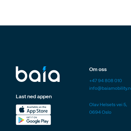
Om oss
+47 94 808 010
info@baiamobility.
Last ned appen
Olav Helsets vei 5,
0694 Oslo