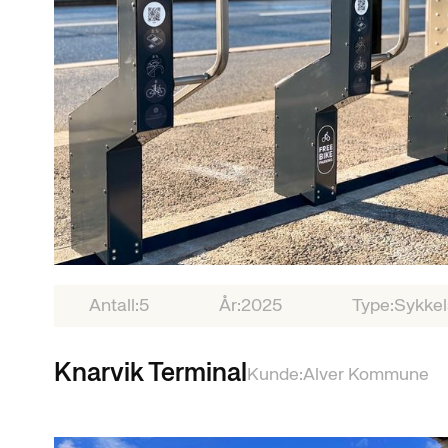
Antall:
5
År:
2025
Type:
Sykkel
Knarvik Terminal
Kunde:
Alver Kommune