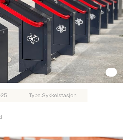
025
Type:
Sykkelstasjon
d