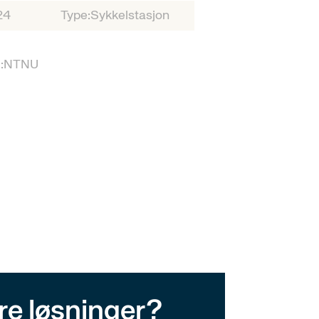
24
Type:
Sykkelstasjon
:
NTNU
åre løsninger?