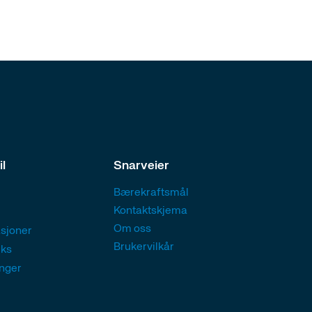
il
Snarveier
Bærekraftsmål
Kontaktskjema
Om oss
sjoner
Brukervilkår
eks
nger