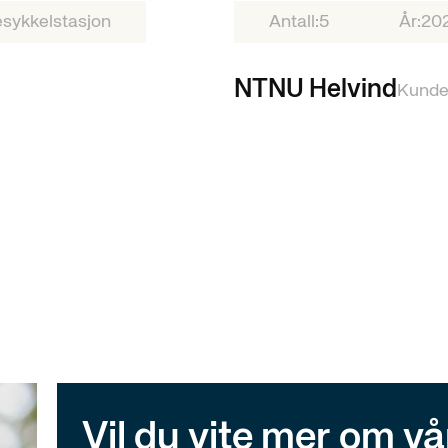
sykkelstasjon
Antall:
5
År:
20
NTNU Helvind
Kunde
Vil du vite mer om v