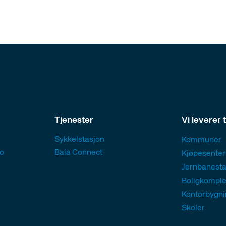
Tjenester
Vi leverer t
Sykkelstasjon
Kommuner
no
Baia Connect
Kjøpesenter
Jernbanesta
Boligkompl
Kontorbygni
Skoler