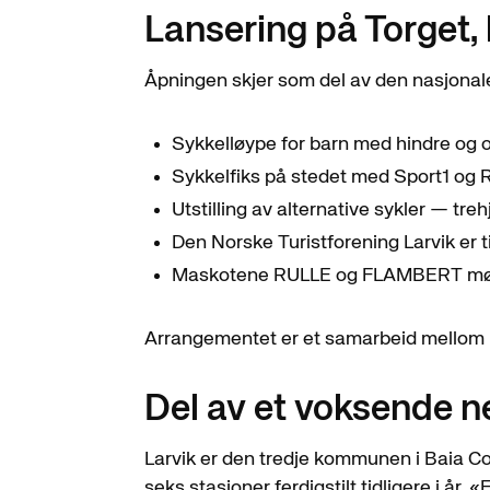
Lansering på Torget, 
Åpningen skjer som del av den nasjonale 
Sykkelløype for barn med hindre og 
Sykkelfiks på stedet med Sport1 og 
Utstilling av alternative sykler — treh
Den Norske Turistforening Larvik er t
Maskotene RULLE og FLAMBERT møt
Arrangementet er et samarbeid mellom La
Del av et voksende n
Larvik er den tredje kommunen i Baia Con
seks stasjoner ferdigstilt tidligere i år