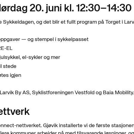
lørdag 20. juni kl. 12:30–14:30
Sykkeldagen, og det blir et fullt program på Torget i Larv
oppgaver — og stempel i sykkelpasset
RE-EL
julsykkel, el-sykler og mer
il stede
es igjen
rvik By AS, Syklistforeningen Vestfold og Baia Mobility.
ettverk
nect-nettverket. Gjøvik installerte vi de første stasjonen
. «Flere kommuner arbeider nå med tilsvarende løsninger, og