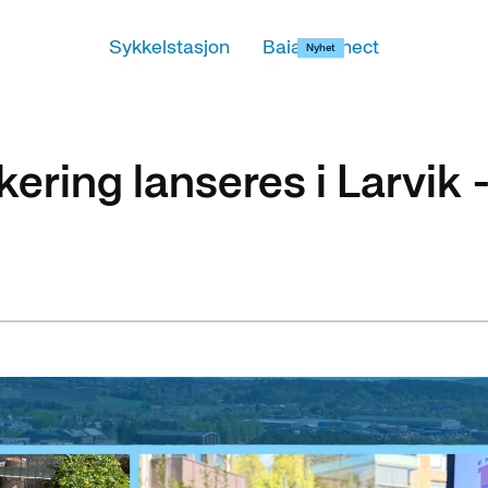
Sykkelstasjon
Baia Connect
Nyhet
ering lanseres i Larvik 