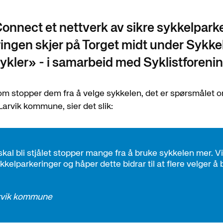
Connect et nettverk av sikre sykkelparke
ingen skjer på Torget midt under Sykke
kler» - i samarbeid med Syklistforenin
som stopper dem fra å velge sykkelen, det er spørsmålet
Larvik kommune, sier det slik:
skal bli stjålet stopper mange fra å bruke sykkelen mer. Vi 
kelparkeringer og håper dette bidrar til at flere velger å 
arvik kommune