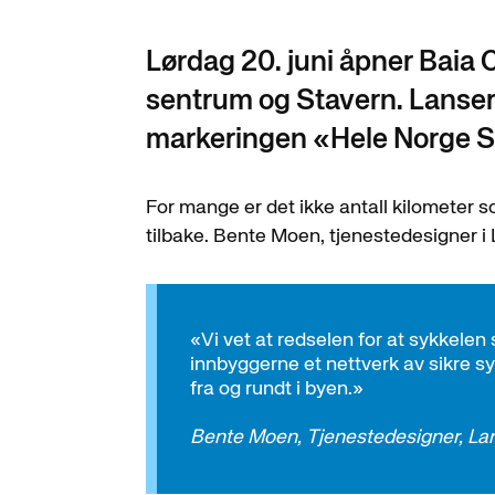
Lørdag 20. juni åpner Baia 
sentrum og Stavern. Lanser
markeringen «Hele Norge Sy
For mange er det ikke antall kilometer 
tilbake. Bente Moen, tjenestedesigner i 
«Vi vet at redselen for at sykkelen 
innbyggerne et nettverk av sikre syk
fra og rundt i byen.»
Bente Moen, Tjenestedesigner, L