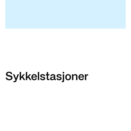
Sykkelstasjoner
5
stativer
5
sta