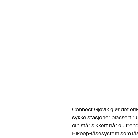
Gjøvik Stadion
Connect Gjøvik gjør det enk
sykkelstasjoner plassert r
din står sikkert når du tre
Bikeep-låsesystem som låse