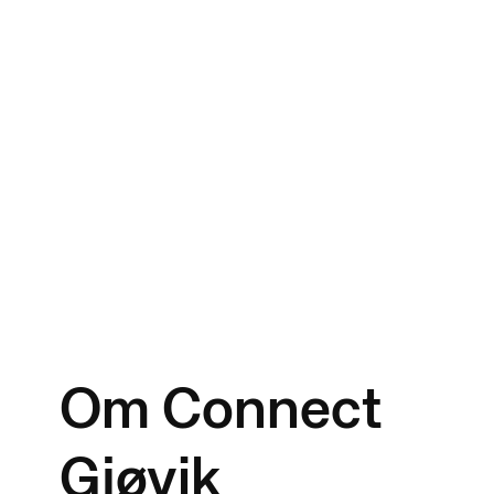
Panparken
Om Connect
Gjøvik