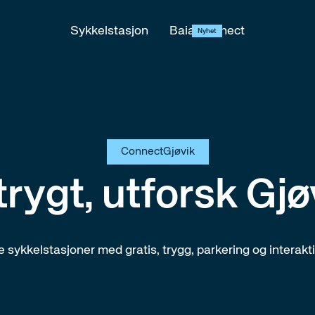
Sykkelstasjon
Baia Connect
Nyhet
Connect
Gjøvik
rygt, utforsk Gjøv
e sykkelstasjoner med gratis, trygg, parkering og interakt