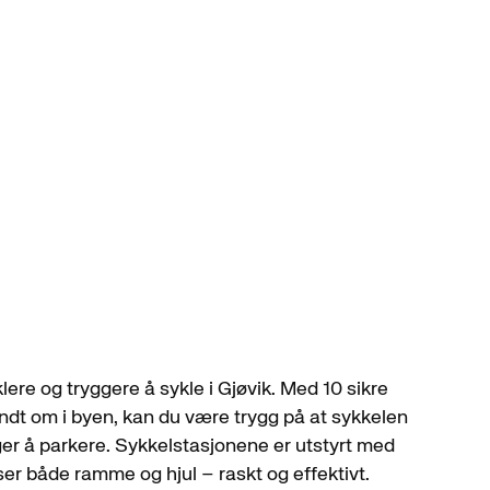
NTNU Amn
lere og tryggere å sykle i Gjøvik. Med 10 sikre
undt om i byen, kan du være trygg på at sykkelen
nger å parkere. Sykkelstasjonene er utstyrt med
r både ramme og hjul – raskt og effektivt.